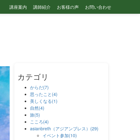
講座案内
講師紹介
お客様の声
お問い合わせ
カテゴリ
からだ(7)
思ったこと(4)
美しくなる(1)
自然(4)
旅(5)
こころ(4)
asianbreth（アジアンブレス）(29)
イベント参加(10)