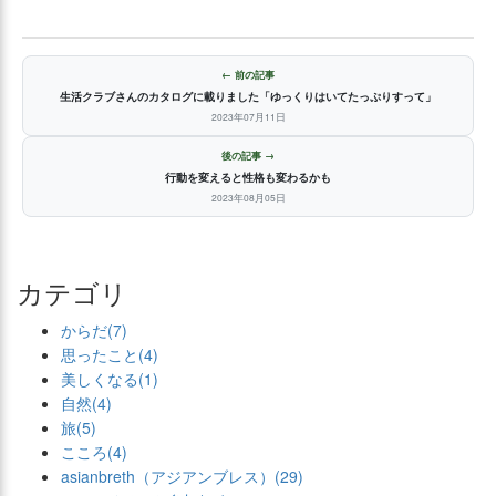
← 前の記事
生活クラブさんのカタログに載りました「ゆっくりはいてたっぷりすって」
2023年07月11日
後の記事 →
行動を変えると性格も変わるかも
2023年08月05日
カテゴリ
からだ(7)
思ったこと(4)
美しくなる(1)
自然(4)
旅(5)
こころ(4)
asianbreth（アジアンブレス）(29)