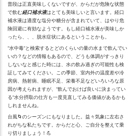
普段は正直美味しくないですが、からだが危険な状態
で飲む
経口補水液
はとても美味しいと言います。経口
補水液は適度な塩分や糖分が含まれていて、はやり危
険回避に有効なようです。もし経口補水液が美味しか
ったら、、、脱水症状にあるということかも。
”水中毒”と検索するとどのくらいの量の水まで飲んでい
いの？などの情報もあるので、どうも体調がすっきり
しないなと感じた時には、水の飲み過ぎの可能性も検
証してみてください。この季節、室内外の温度差や冷
房病、熱射病、睡眠不足、栄養不足などいろいろな原
因が考えられますが、”飲んでおけば良いに決まってい
る”水分摂取の仕方も一度見直してみる価値があるかも
しれませんね。
台風🌀のシーズンにもなりました。益々気象に左右さ
れがちな私たちです。からだと心、ご自分を整えて乗
り切りましょう！💪